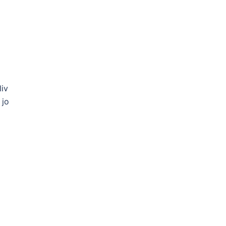
liv
 jo