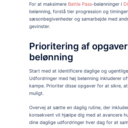
For at maksimere
Battle Pass
-belønninger i
D
belønning, forstå tier progression og timingen
sæsonbegivenheder og samarbejde med andre s
gevinster.
Prioritering af opgave
belønning
Start med at identificere daglige og ugentlig
Udfordringer med høj belønning inkluderer oft
kampe. Prioriter disse opgaver for at sikre, a
muligt.
Overvej at sætte en daglig rutine, der inklud
konsekvent vil hjælpe dig med at avancere hur
dine daglige udfordringer hver dag for at saml