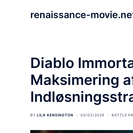
Skip
to
renaissance-movie.ne
content
Diablo Immorta
Maksimering af
Indløsningsstra
BY
LILA KENSINGTON
02/03/2026
BATTLE P