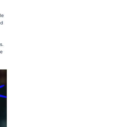
le
ed
s.
de