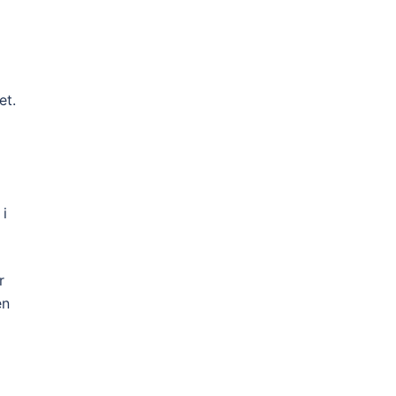
et.
 i
r
en