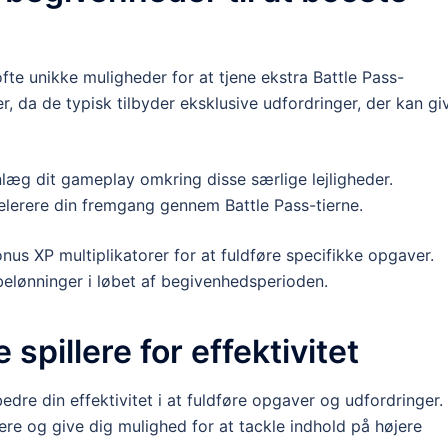
te unikke muligheder for at tjene ekstra Battle Pass-
r, da de typisk tilbyder eksklusive udfordringer, der kan gi
æg dit gameplay omkring disse særlige lejligheder.
elerere din fremgang gennem Battle Pass-tierne.
us XP multiplikatorer for at fuldføre specifikke opgaver.
elønninger i løbet af begivenhedsperioden.
pillere for effektivitet
dre din effektivitet i at fuldføre opgaver og udfordringer.
re og give dig mulighed for at tackle indhold på højere