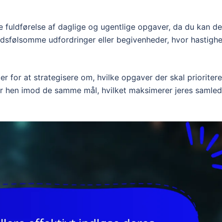
e fuldførelse af daglige og ugentlige opgaver, da du kan de
tidsfølsomme udfordringer eller begivenheder, hvor hastigh
for at strategisere om, hvilke opgaver der skal prioritere
der hen imod de samme mål, hvilket maksimerer jeres samle