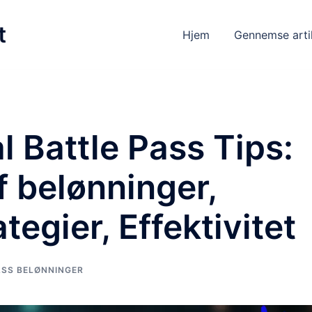
t
Hjem
Gennemse arti
l Battle Pass Tips:
 belønninger,
tegier, Effektivitet
ASS BELØNNINGER