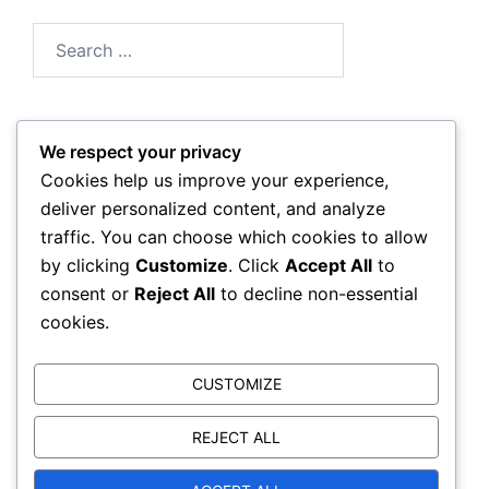
Search
for:
We respect your privacy
Arkiv
Cookies help us improve your experience,
deliver personalized content, and analyze
March 2026
traffic. You can choose which cookies to allow
by clicking
Customize
. Click
Accept All
to
February 2026
consent or
Reject All
to decline non-essential
cookies.
CUSTOMIZE
REJECT ALL
© 2026 renaissance-movie.net. Proudly powered by