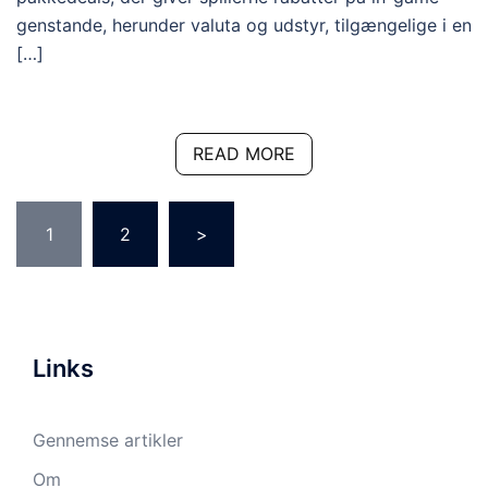
genstande, herunder valuta og udstyr, tilgængelige i en
[…]
READ MORE
Posts
1
2
>
pagination
Links
Gennemse artikler
Om