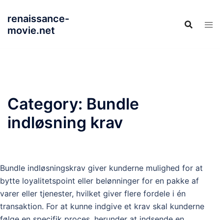
Skip
renaissance-
to
movie.net
content
Category:
Bundle
indløsning krav
Bundle indløsningskrav giver kunderne mulighed for at
bytte loyalitetspoint eller belønninger for en pakke af
varer eller tjenester, hvilket giver flere fordele i én
transaktion. For at kunne indgive et krav skal kunderne
følge en specifik proces, herunder at indsende en